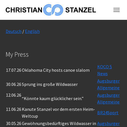
Skip to main content
Skip to page footer
Deutsch
/
English
My Press
KOCO 5
17.07.26
Oklahoma City hosts canoe slalom
News
Augsburger
30.06.26
Sprung ins große Wildwasser
Allgemeine
12.06.26
Augsburger
“Könnte kaum glücklicher sein.”
Allgemeine
11.06.26
Kanute Stanzel vor dem ersten Heim-
BR24Sport
Weltcup
30.05.26
Gewöhnungsbedürftiges Wildwasser in
Augsburger