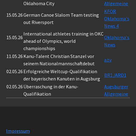
Oklahoma City
Allgemeine
KFOR
15.05.26
German Canoe Slalom Team testing
Oklahoma's
out Riversport
News 4
International athletes training in OKC
15.05.26
Oklahoma's
ahead of Olympics, world
News
championships
11.05.26
Kanu-Talent Christian Stanzel vor
a.tv
seinem Nationalmannschaftdebut
02.05.26
Erfolgreiche Weltcup-Qualifikation
BR1 /ARD1
der bayerischen Kanuten in Augsburg
02.05.26
Überraschung in der Kanu-
Augsburger
Qualifikation
Allgemeine
Impressum